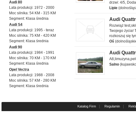
Audi 80
drzwi: 4/5, Dod
Lata produkcji: 1972 - 2000
Lipie
(dolnośląs
Moc silnika: 54 KM - 315 KM
Segment: Klasa średnia
Audi Quattr
Audi Quattro 2.7 l
Audi S4
Rozwiąż test,skł
Lata produkcji: 1995 - teraz
Twojego życia! 
Moc silnika: 75 KM - 420 KM
rozkoszuj się ty
Segment: Klasa średnia
Oś
(dolnośląski
Audi 90
Audi Quattr
Lata produkcji: 1984 - 1991
Audi Quattro 2.5 l
Moc silnika: 70 KM - 170 KM
A8,limuzyna,pe
Segment: Klasa średnia
Salno
(kujawsk
Opel Vectra
Lata produkcji: 1988 - 2008
Moc silnika: 57 KM - 280 KM
Segment: Klasa średnia
|
|
Katalog Firm
Regulamin
Rekl