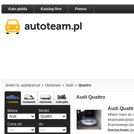
Auto giełda
Katalog firm
Pomoc
Jesteś tu:
autoteam.pl
»
Osobowe
»
Audi
»
Quattro
Samochody
Samochody
Samochody
Motocykle
Audi Quattro
osobowe
dostawcze
ciężarowe
Audi Quattr
Marka
Model
Audi Quattro 2.5 l
Witam mam do sp
eksploatacyjny
Cena od
do
finansowego.b
Gorzuchowo
(p