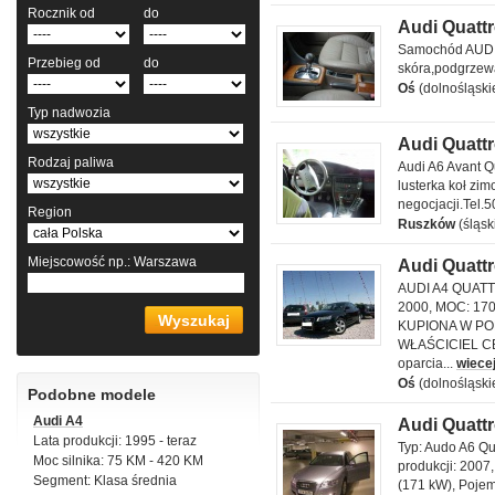
Rocznik od
do
Audi Quattr
Audi Quattro 2.8 l
Samochód AUDI 
Przebieg od
do
skóra,podgrzewa
Oś
(dolnośląski
Typ nadwozia
Audi Quattr
Audi Quattro 2.8 l
Rodzaj paliwa
Audi A6 Avant Q
lusterka koł zi
negocjacji.Tel.
Region
Ruszków
(śląsk
Miejscowość
np.: Warszawa
Audi Quattr
Audi Quattro 2.0 l
AUDI A4 QUATT
2000, MOC: 1
KUPIONA W PO
WŁAŚCICIEL CEN
oparcia...
wiecej
Oś
(dolnośląski
Podobne modele
Audi A4
Audi Quattr
Audi Quattro 3.0 l
Lata produkcji: 1995 - teraz
Typ: Audo A6 Qu
Moc silnika: 75 KM - 420 KM
produkcji: 2007
Segment: Klasa średnia
(171 kW), Pojem